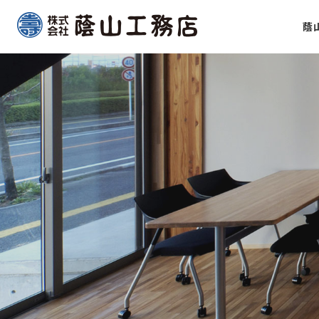
Skip
蔭
to
content