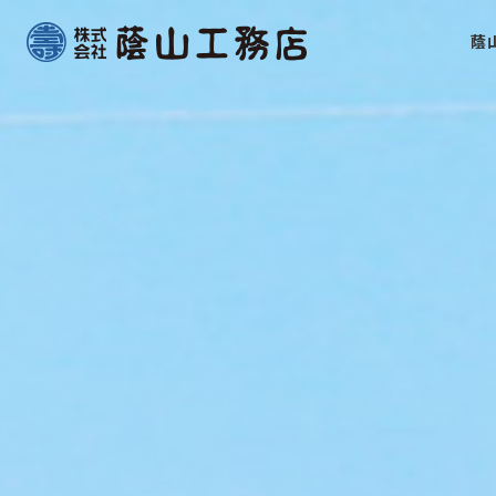
Skip
蔭
to
content