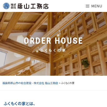
Skip
MENU
to
content
ORDER HOUSE
ふくもくの家
福島県郡山市の総合建設 - 株式会社 蔭山工務店
> ふくもくの家
ふくもくの家とは、