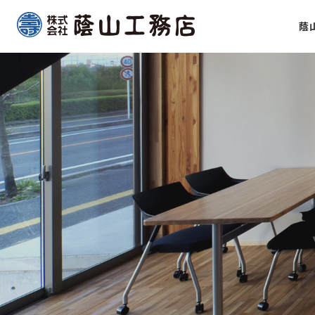
Skip
蔭
to
content