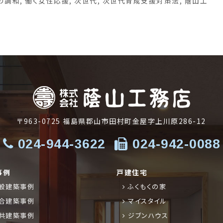
の調和
,
働く女性応援
,
次世代
,
次世代育成支援対策法
,
蔭山工
〒963-0725
福島県郡山市田村町金屋字上川原286-12
024-944-3622
024-942-0088
事例
戸建住宅
般建築事例
ふくもくの家
合建築事例
マイスタイル
共建築事例
ジブンハウス