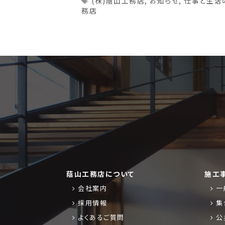
(株)蔭山工務店
,
お知らせ
,
仕事と生活
務店
蔭山工務店について
施工
会社案内
一
採用情報
集
よくあるご質問
公