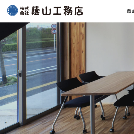
Skip
蔭
to
content