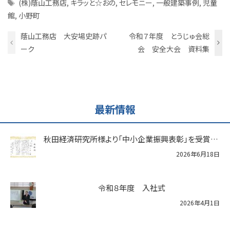
Tags
(株)蔭山工務店
,
キラッと☆おの
,
セレモニー
,
一般建築事例
,
児童
館
,
小野町
蔭山工務店 大安場史跡パ
令和７年度 とうじゅ会総
ーク
会 安全大会 資料集
最新情報
秋田経済研究所様より「中小企業振興表彰」を受賞いたしました
2026年6月18日
令和８年度 入社式
2026年4月1日