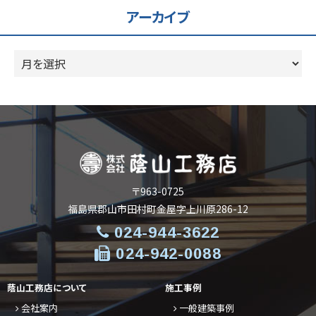
リ
アーカイブ
ー
ア
ー
カ
イ
ブ
〒963-0725
福島県郡山市田村町金屋字上川原286-12
024-944-3622
024-942-0088
蔭山工務店について
施工事例
会社案内
一般建築事例