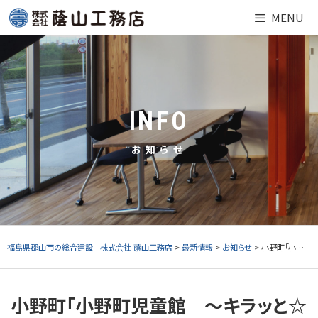
Skip
MENU
to
content
INFO
お知らせ
福島県郡山市の総合建設 - 株式会社 蔭山工務店
>
最新情報
>
お知らせ
> 小野町「小野町児童館 ～キラッと☆おの～」開館式
小野町「小野町児童館 ～キラッと☆