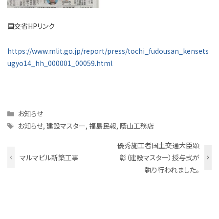
国交省HPリンク
https://www.mlit.go.jp/report/press/tochi_fudousan_kensets
ugyo14_hh_000001_00059.html
Categories
お知らせ
Tags
お知らせ
,
建設マスター
,
福島民報
,
蔭山工務店
優秀施工者国土交通大臣顕
マルマビル新築工事
彰（建設マスター）授与式が
執り行われました。