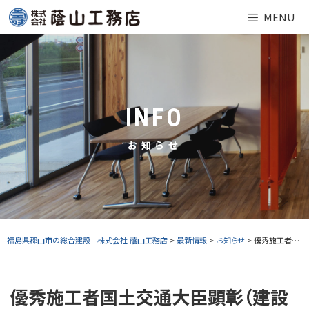
Skip
MENU
to
content
INFO
お知らせ
福島県郡山市の総合建設 - 株式会社 蔭山工務店
>
最新情報
>
お知らせ
> 優秀施工者国土交通大臣顕彰（建設マスター）受賞（福島民報10.2付）
優秀施工者国土交通大臣顕彰（建設