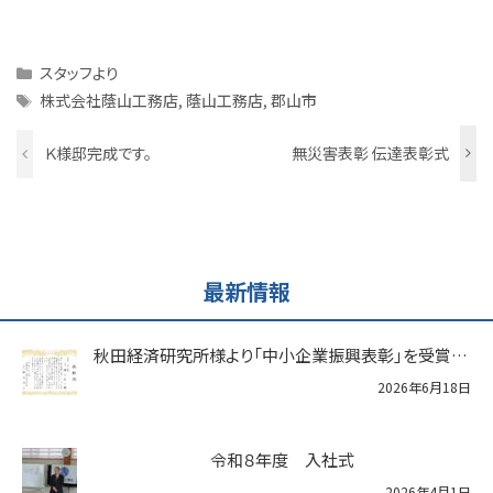
Categories
スタッフより
Tags
株式会社蔭山工務店
,
蔭山工務店
,
郡山市
Ｋ様邸完成です。
無災害表彰 伝達表彰式
最新情報
秋田経済研究所様より「中小企業振興表彰」を受賞いたしました
2026年6月18日
令和８年度 入社式
2026年4月1日