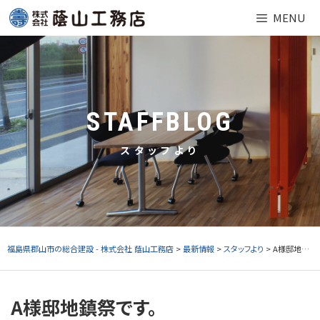
Skip
MENU
to
content
STAFFBLOG
スタッフより
福島県郡山市の総合建設 - 株式会社 蔭山工務店
>
最新情報
>
スタッフより
> A様邸地鎮祭です。
A様邸地鎮祭です。