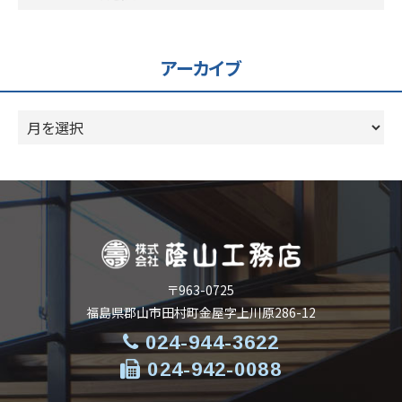
テ
ゴ
リ
アーカイブ
ー
ア
ー
カ
イ
ブ
〒963-0725
福島県郡山市田村町金屋字上川原286-12
024-944-3622
024-942-0088