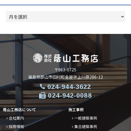
ー
ア
ー
カ
イ
ブ
〒963-0725
福島県郡山市田村町金屋字上川原286-12
024-944-3622
024-942-0088
蔭山工務店について
施工事例
会社案内
一般建築事例
採用情報
集合建築事例