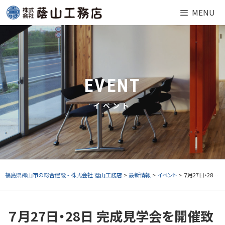
Skip
MENU
to
content
EVENT
イベント
福島県郡山市の総合建設 - 株式会社 蔭山工務店
>
最新情報
>
イベント
> ７月27日・28日 完成見学会を開催致します。
７月27日・28日 完成見学会を開催致