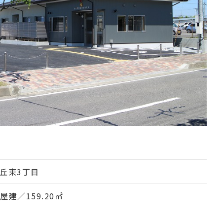
丘東3丁目
建／159.20㎡