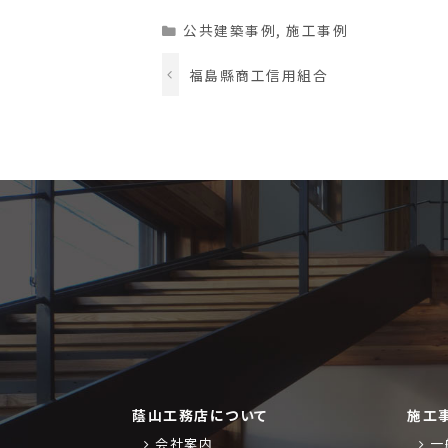
Categories
公共建築事例
,
施工事例
福島縣商工信用組合
蔭山工務店について
施工
会社案内
一