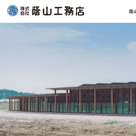
Skip
蔭
to
content