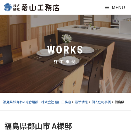
Skip
MENU
to
content
WORKS
施工事例
福島県郡山市の総合建設 - 株式会社 蔭山工務店
>
最新情報
>
個人住宅事例
> 福島県郡山市 A様邸
福島県郡山市 A様邸