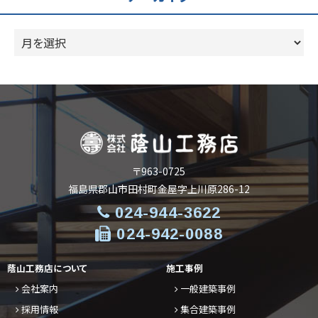
ー
ア
ー
カ
イ
ブ
〒963-0725
福島県郡山市田村町金屋字上川原286-12
024-944-3622
024-942-0088
蔭山工務店について
施工事例
会社案内
一般建築事例
採用情報
集合建築事例